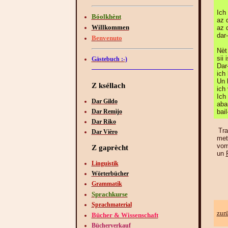
Ich
Bóolkhènt
az 
Willkommen
az 
dar
Benvenuto
Nèt 
sii 
Gästebuch :-)
Dar
ich 
Un 
Z kséllach
ich
Ich
Dar Gildo
aba
Dar Remìjo
bail
Dar Riko
Tr
Dar Vièro
met-
vo
Z gaprècht
un
Linguistik
Wörterbücher
Grammatik
Sprachkurse
Sprachmaterial
zur
Bücher & Wissenschaft
Bücherverkauf