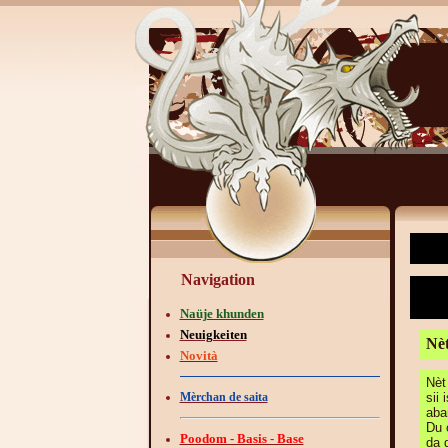
Navigation
Naüje khunden
Neuigkeiten
Nèt
Novità
Nèt 
Mèrchan de saita
sii 
aba
Du 
Poodom - Basis - Base
da 