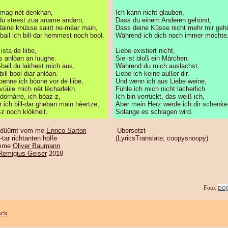
 mag nèt denkhan,
Ich kann nicht glauben,
du steest zua aname andarn,
Dass du einem Anderen gehörst,
daine khüsse saint ne-mèar main,
Dass deine Küsse nicht mehr mir geh
-bail ich bill-dar hemmest noch bool.
Während ich dich noch immer möchte
ista de liibe,
Liebe existiert nicht,
is anlòan an luughe.
Sie ist bloß ein Märchen.
-bail du lakhest mich aus,
Während du mich auslachst,
bill bool diar anlòan.
Liebe ich keine außer dir.
benne ich bòone vor de liibe,
Und wenn ich aus Liebe weine,
 vüüle mich nèt lècharlekh.
Fühle ich mich nicht lächerlich.
 dornàrre, ich bòaz-z,
Ich bin verrückt, das weiß ich,
r ich bill-dar gheban main hèertze,
Aber mein Herz werde ich dir schenke
-z noch klökhelt.
Solange es schlagen wird.
adüürnt vom-me
Enrico Sartori
Übersetzt
tar richtanten hölfe
(LyricsTranslate; coopysnoopy)
mme
Oliver Baumann
Remigius Geiser
2018
pop
Foto:
ück