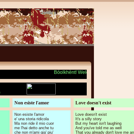
Bóolkhènt! Welcome! Benvenuto! +
e
Non esiste l'amor
Love doesn't exist
Non esiste l'amor
Love doesn't exist
e' una storia ridicola
It's a silly story
Ma non ride il mio cuor
But my heart isn't laughing
me l'hai detto anche tu
And you've told me as well
che non m'ami gia' piu'
That you already don't love me a