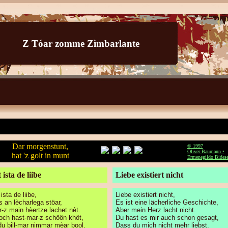
Z Tóar zomme Zìmbarlante
Dar morgenstunt,
© 1997
Oliver Baumann •
hat 'z golt in munt
Ermenegildo Bides
 ista de liibe
Liebe existiert nicht
ista de liibe,
Liebe existiert nicht,
is an lècharlega stöar,
Es ist eine lächerliche Geschichte,
r-z main hèertze lachet nèt.
Aber mein Herz lacht nicht.
och hast-mar-z schöön khöt,
Du hast es mir auch schon gesagt,
du bill-mar nimmar mèar bool.
Dass du mich nicht mehr liebst.