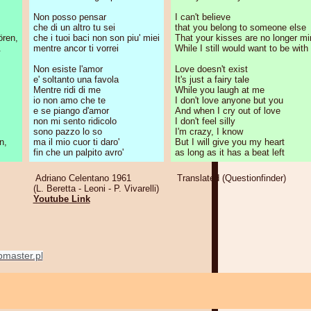
Non posso pensar
I can't believe
che di un altro tu sei
that you belong to someone else
ören,
che i tuoi baci non son piu' miei
That your kisses are no longer mi
.
mentre ancor ti vorrei
While I still would want to be with
Non esiste l'amor
Love doesn't exist
e' soltanto una favola
It's just a fairy tale
Mentre ridi di me
While you laugh at me
io non amo che te
I don't love anyone but you
e se piango d'amor
And when I cry out of love
non mi sento ridicolo
I don't feel silly
sono pazzo lo so
I'm crazy, I know
n,
ma il mio cuor ti daro'
But I will give you my heart
fin che un palpito avro'
as long as it has a beat left
Adriano Celentano 1961
Translated (Questionfinder)
(L. Beretta - Leoni - P. Vivarelli)
Youtube Link
master.pl