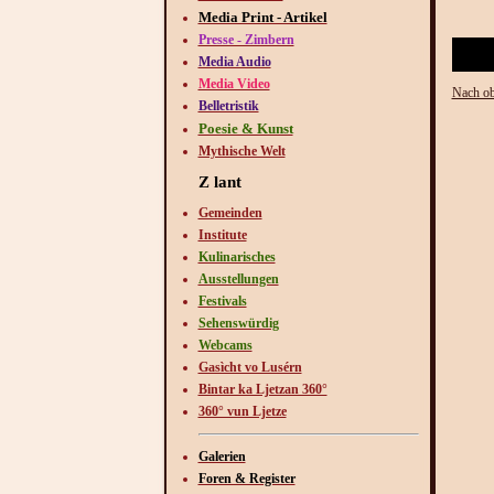
Media Print - Artikel
Presse - Zimbern
Media Audio
Media Video
Nach o
Belletristik
Poesie & Kunst
Mythische Welt
Z lant
Gemeinden
Institute
Kulinarisches
Ausstellungen
Festivals
Sehenswürdig
Webcams
Gasìcht vo Lusérn
Bintar ka Ljetzan 360°
360° vun Ljetze
Galerien
Foren & Register