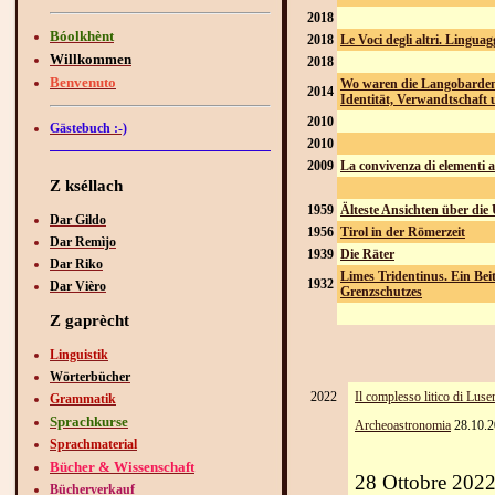
2018
Bóolkhènt
2018
Le Voci degli altri. Linguag
Willkommen
2018
Benvenuto
Wo waren die Langobarden 
2014
Identität, Verwandtschaf
2010
Gästebuch :-)
2010
2009
La convivenza di elementi a
Z kséllach
1959
Älteste Ansichten über die
Dar Gildo
1956
Tirol in der Römerzeit
Dar Remìjo
1939
Die Räter
Dar Riko
Limes Tridentinus. Ein Bei
1932
Dar Vièro
Grenzschutzes
Z gaprècht
Linguistik
Wörterbücher
2022
Il complesso litico di Lus
Grammatik
Sprachkurse
Archeoastronomia
28.10.2
Sprachmaterial
Bücher & Wissenschaft
28 Ottobre 2022 
Bücherverkauf