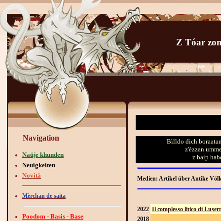
Z Tóar zo
Navigation
Bìlldo dich boraata
z'èzzan umme
Naüje khunden
z baip hab
Neuigkeiten
Novità
Medien: Artikel über Antike Völk
Mèrchan de saita
2022
Il complesso litico di Luse
Poodom - Basis - Base
2018