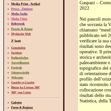
Gaspani – Comun
Media Print - Artikel
2022
Presse - Zimbern
Media Audio
Nei pascoli mont
Media Video
che sovrasta la V
Belletristik
Poesie & Kunst
chiamano “menhi
Mythische Welt
pubblicato nel 20
verificare la sua
Z lant
risultati sono de
Gemeinden
operative. Il pr
Institute
storica e archeolo
Kulinarisches
paleoambiente e i
Ausstellungen
topografico del 
Festivals
Sehenswürdig
di orientazione d
Webcams
profilo dell’ori
Gasìcht vo Lusérn
stato ricostruito 
Bintar ka Ljetzan 360°
collocazione cro
360° vun Ljetze
risultati dello st
Statistica, della
Galerien
Foren & Register