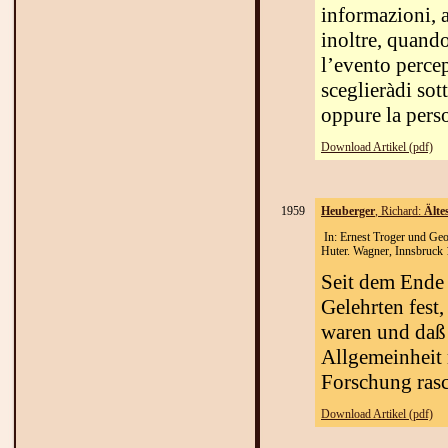
informazioni, a
inoltre, quando
l’evento perce
sceglieràdi sot
oppure la pers
Download Artikel (pdf)
1959
Heuberger
,
Richard:
Älte
In: Ernest Troger und Geo
Huter. Wagner, Innsbruck
Seit dem Ende 
Gelehrten fest
waren und daß 
Allgemeinheit 
Forschung rasc
Download Artikel (pdf)