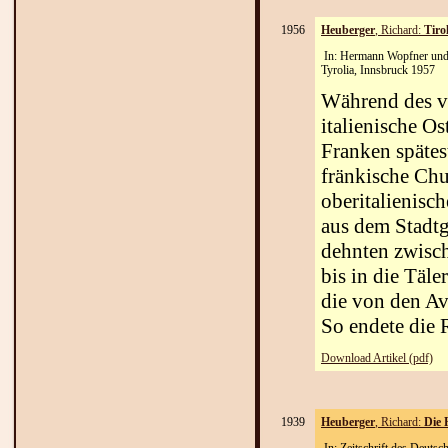
1956
Heuberger
, Richard:
Tiro
In: Hermann Wopfner und F
Tyrolia, Innsbruck 1957
Während des vi
italienische Os
Franken spätes
fränkische Chu
oberitalienisc
aus dem Stadtg
dehnten zwisc
bis in die Täl
die von den Av
So endete die 
Download Artikel (pdf)
1939
Heuberger
, Richard:
Die 