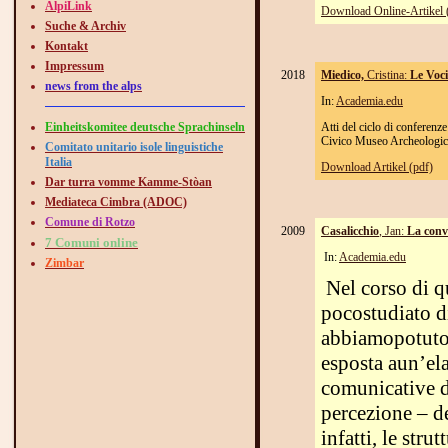
AlpiLink
Download Online-Artikel 
Suche & Archiv
Kontakt
Impressum
2018
Miedico,
Cristina
:
Le Voci 
news from the alps
In:
Academia.edu
Einheitskomitee deutsche Sprachinseln
Atti del ciclo di conferen
Civico Museo Archeologic
Comitato unitario isole linguistiche
Italia
Download Artikel (pdf)
Dar turra vomme Kamme-Stòan
Mediateca Cimbra (ADOC)
Comune di Rotzo
2009
Casalicchio
, Jan:
La convi
7 Comuni online
In:
Academia.edu
Zimbar
Nel corso di q
pocostudiato d
abbiamopotuto 
esposta aun’el
comunicative de
percezione – de
infatti, le stru