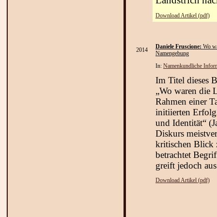
Landstrich nac
Download Artikel (pdf)
Daniele Fruscione:
Wo war
2014
Namengebung
In:
Namenkundliche Inform
Im Titel dieses 
„Wo waren die L
Rahmen einer Ta
initiierten Erfo
und Identität“ (J
Diskurs meistver
kritischen Blick
betrachtet Begri
greift jedoch au
Download Artikel (pdf)