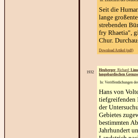
In: Zeitschrift des Deutsc
Seit die Human
lange großente
strebenden Bün
fry Rhaetia", 
Chur. Durchaus 
Download Artikel (pdf)
Heuberger
, Richard:
Lime
1932
langobardischen Grenzs
In: Veröffentlichungen d
Hans von Volte
tiefgreifenden
der Untersuchu
Gebietes zugew
bestimmten Abg
Jahrhundert u