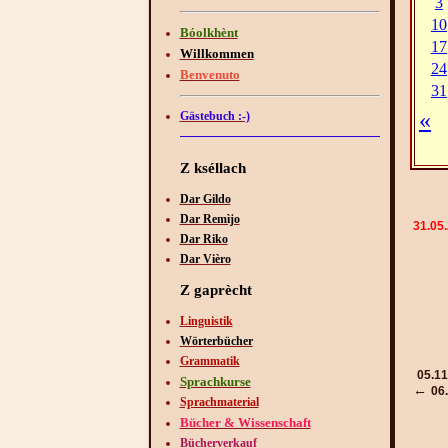
Bóolkhènt
Willkommen
Benvenuto
Gästebuch :-)
Z kséllach
Dar Gildo
Dar Remìjo
31.05
Dar Riko
Dar Vièro
Z gaprècht
Linguistik
Wörterbücher
Grammatik
05.11
Sprachkurse
←
06
Sprachmaterial
Bücher & Wissenschaft
Bücherverkauf