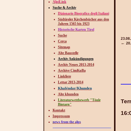
AlpiLink
Suche & Archiv
Dizionario Biografico degli Italiani
Südtiroler Kirchenbücher aus den
Jahren 1565 bis 1923
Historische Karten Tirol
Suche
23.08
Cerca
←
20
Sitemap
Alte Baustelle
Archiv Ankündigungen
Archiv Neues 2013-2014
Archive CimKuBa
Linkliste
Lettar 2013-2014
Khaléndar/Khunden
Alte khunden
Literaturwettbewerb "Tönle
Ter
Bintarn"
Kontakt
16:
Impressum
news from the alps