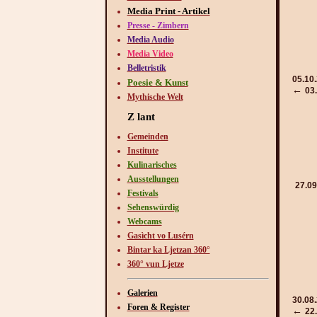
Media Print - Artikel
Presse - Zimbern
Media Audio
Media Video
Belletristik
05.10
Poesie & Kunst
←
03
Mythische Welt
Z lant
Gemeinden
Institute
Kulinarisches
Ausstellungen
27.09
Festivals
Sehenswürdig
Webcams
Gasìcht vo Lusérn
Bintar ka Ljetzan 360°
360° vun Ljetze
Galerien
30.08
Foren & Register
←
22