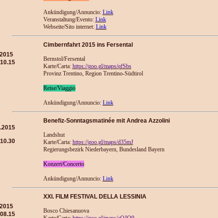
Ankündigung/Annuncio:
Link
Veranstaltung/Evento:
Link
Webseite/Sito internet:
Link
Cimbernfahrt 2015 ins Fersental
.2015
Bernstol/Fersental
.10.15
Karte/Carta:
https://goo.gl/maps/qfSbs
Provinz Trentino, Region Trentino-Südtirol
Reise/Viaggio
Ankündigung/Annuncio:
Link
Benefiz-Sonntagsmatinée mit Andrea Azzolini
.2015
Landshut
10.30
Karte/Carta:
https://goo.gl/maps/d35mJ
Regierungsbezirk Niederbayern, Bundesland Bayern
Konzert/Concerto
Ankündigung/Annuncio:
Link
XXI. FILM FESTIVAL DELLA LESSINIA
.2015
Bosco Chiesanuova
.08.15