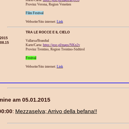
Karte/Carta:
https://goo.gl/maps/aQJO9
Provinz Verona, Region Venetien
Film Festival
Webseite/Sito internet:
Link
TRA LE ROCCE E IL CIELO
.2015
Vallarsa/Brandtal
.08.15
Karte/Carta:
https://goo.gl/maps/NKn2v
Provinz Trentino, Region Trentino-Südtirol
Festival
Webseite/Sito internet:
Link
mine am 05.01.2015
00:00
:
Mezzaselva; Arrivo della befana!!