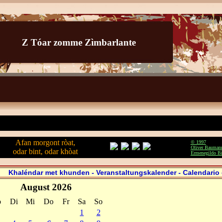
Z Tóar zomme Zìmbarlante
Afan morgont ròat,
© 1997
Oliver Bauman
odar bint, odar khòat
Ermenegildo Bi
Khaléndar met khunden - Veranstaltungskalender - Calendario 