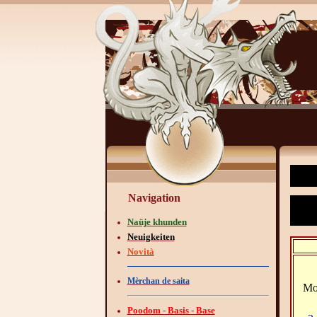
Navigation
Naüje khunden
Neuigkeiten
Novità
Mèrchan de saita
Poodom - Basis - Base