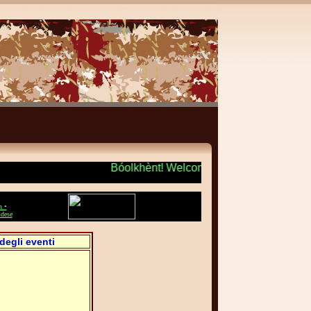
Bóolkhènt! Welcome! Benvenuto! + + 
n •
dese
degli eventi