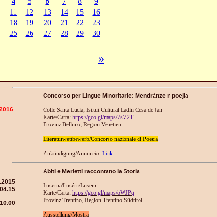
Concorso per Lingue Minoritarie: Mendránze n poejia
.2016
Colle Santa Lucia; Istitut Cultural Ladin Cesa de Jan
Karte/Carta:
https://goo.gl/maps/7sV2T
Provinz Belluno; Region Venetien
Literaturwettbewerb/Concorso nazionale di Poesia
Ankündigung/Annuncio:
Link
Abiti e Merletti raccontano la Storia
.2015
Luserna/Lusérn/Lusern
.04.15
Karte/Carta:
https://goo.gl/maps/oWJPq
Provinz Trentino, Region Trentino-Südtirol
10.00
Ausstellung/Mostra