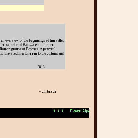
ts an overview of the beginnings of Inn valley
German tribe of Bajuwaren. It further
t-Roman groups of Breones. A peaceful
 Slavs led in a long run to the cultural and
2018
= zimbrisch
+ + +
+ + +
Eventi Alpe Cimbra
Eventi A