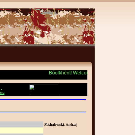
Bóolkhènt! Welcome! Benvenuto! + + 
 •
dese
Michalowski
, Andrzej