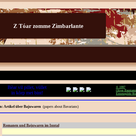
Z Tóar zomme Zìmbarlante
Bèar vil pillet, vüllet
© 1997
Oliver Baumann
in kòrp met bint!
Ermenegildo Bi
n: Artikel über Bajuwaren
(papers about Bavarians)
Romanen und Bajuwaren im Inntal