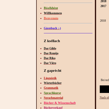
2018
2017
Bóolkhènt
Willkommen
Benvenuto
2018
Gästebuch :-)
Z kséllach
Dar Gildo
Dar Remìjo
Dar Riko
Dar Vièro
Z gaprècht
Linguistik
Bei tec
Wörterbücher
Grammatik
Sprachkurse
Nach o
Sprachmaterial
Bücher & Wissenschaft
Bücherverkauf