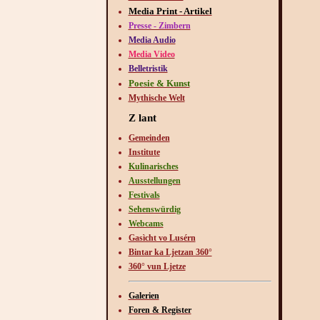
Media Print - Artikel
Presse - Zimbern
Media Audio
Media Video
Belletristik
Poesie & Kunst
Mythische Welt
Z lant
Gemeinden
Institute
Kulinarisches
Ausstellungen
Festivals
Sehenswürdig
Webcams
Gasìcht vo Lusérn
Bintar ka Ljetzan 360°
360° vun Ljetze
Galerien
Foren & Register