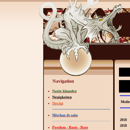
Navigation
Naüje khunden
Neuigkeiten
Medie
Novità
Mèrchan de saita
2018
2018
Poodom - Basis - Base