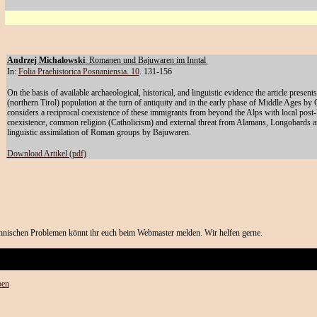
Andrzej Michalowski
: Romanen und Bajuwaren im Inntal
In:
Folia Praehistorica Posnaniensia. 10
. 131-156
On the basis of available archaeological, historical, and linguistic evidence the article presen
(northern Tirol) population at the turn of antiquity and in the early phase of Middle Ages by 
considers a reciprocal coexistence of these immigrants from beyond the Alps with local pos
coexistence, common religion (Catholicism) and external threat from Alamans, Longobards and
linguistic assimilation of Roman groups by Bajuwaren.
Download Artikel (pdf)
hnischen Problemen könnt ihr euch beim Webmaster melden. Wir helfen gerne.
ben