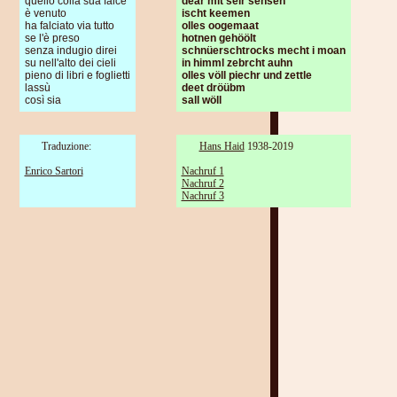
quello colla sua falce
dear mit seir sensen
è venuto
ischt keemen
ha falciato via tutto
olles oogemaat
se l'è preso
hotnen gehöölt
senza indugio direi
schnüerschtrocks mecht i moan
su nell'alto dei cieli
in himml zebrcht auhn
pieno di libri e foglietti
olles völl piechr und zettle
lassù
deet dröübm
così sia
sall wöll
Traduzione:
Hans Haid
1938-2019
Enrico Sartori
Nachruf 1
Nachruf 2
Nachruf 3