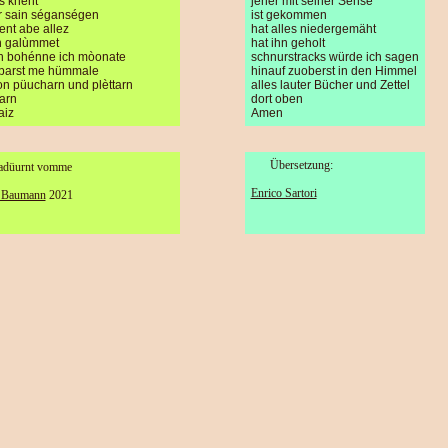
s khènt
jener mit seiner Sense
r sain séganségen
ist gekommen
nt abe allez
hat alles niedergemäht
n galùmmet
hat ihn geholt
kh bohénne ich mòonate
schnurstracks würde ich sagen
barst me hümmale
hinauf zuoberst in den Himmel
von püucharn und plèttarn
alles lauter Bücher und Zettel
arn
dort oben
aiz
Amen
Übersetzung:
adüurnt vomme
Enrico Sartori
r Baumann
2021