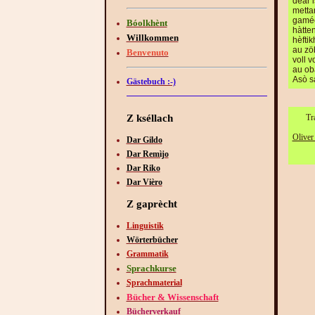
dèar i
metta
gamée
Bóolkhènt
hàtte
Willkommen
hèfti
au zö
Benvenuto
voll 
au ob
Asò s
Gästebuch :-)
Z kséllach
Tr
Olive
Dar Gildo
Dar Remìjo
Dar Riko
Dar Vièro
Z gaprècht
Linguistik
Wörterbücher
Grammatik
Sprachkurse
Sprachmaterial
Bücher & Wissenschaft
Bücherverkauf