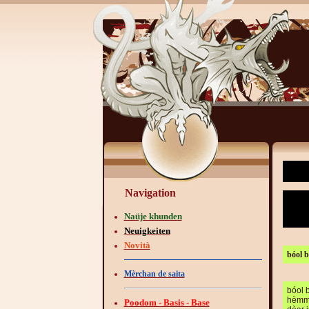
Navigation
Naüje khunden
Neuigkeiten
Novità
bóol b
Mèrchan de saita
bóol 
hèmme
Poodom - Basis - Base