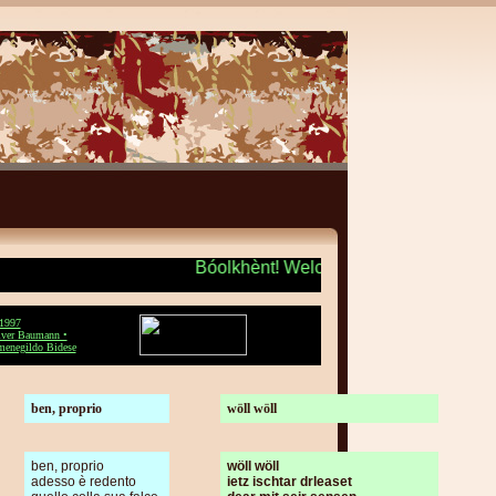
Bóolkhènt! Welcome! Benvenuto! + 
1997
iver Baumann •
menegildo Bidese
ben, proprio
wöll wöll
ben, proprio
wöll wöll
adesso è redento
ietz ischtar drleaset