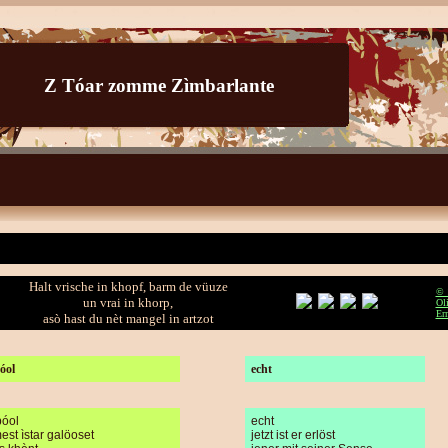
Z Tóar zomme Zìmbarlante
Halt vrische in khopf, barm de vüuze
© 
un vrai in khorp,
Ol
Er
asò hast du nèt mangel in artzot
óol
echt
bóol
echt
st ìstar galöoset
jetzt ist er erlöst