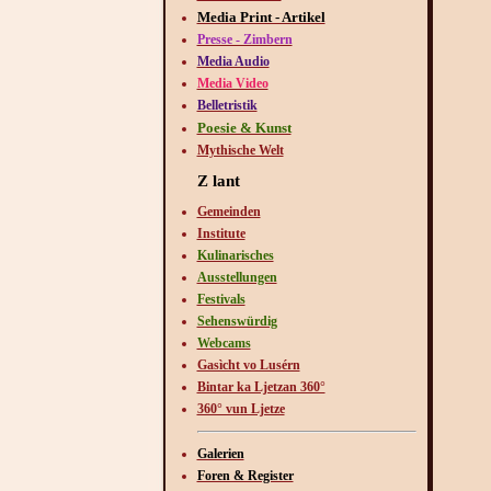
Media Print - Artikel
Presse - Zimbern
Media Audio
Media Video
Belletristik
Poesie & Kunst
Mythische Welt
Z lant
Gemeinden
Institute
Kulinarisches
Ausstellungen
Festivals
Sehenswürdig
Webcams
Gasìcht vo Lusérn
Bintar ka Ljetzan 360°
360° vun Ljetze
Galerien
Foren & Register